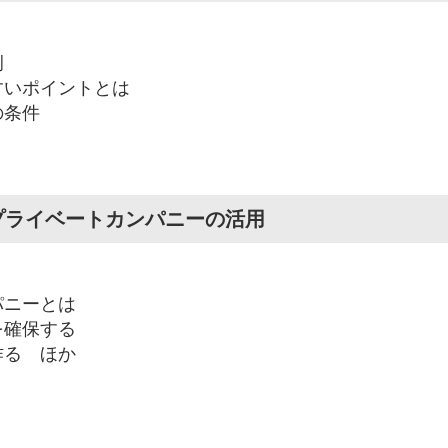
例
すいポイントとは
の条件
プライベートカンパニーの活用
パニーとは
を確保する
作る ほか