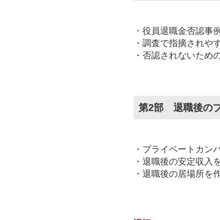
・役員退職金否認事
・調査で指摘されや
・否認されないため
第2部 退職後の
・プライベートカン
・退職後の安定収入
・退職後の居場所を