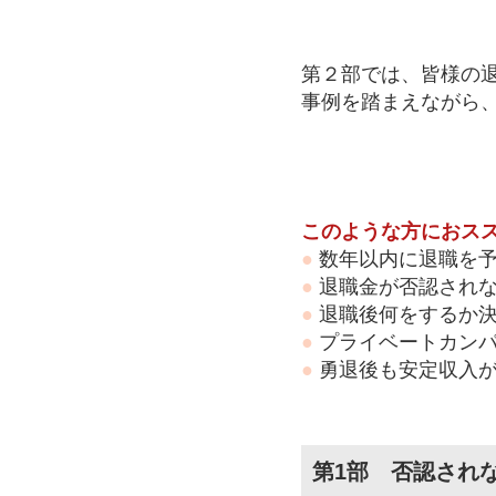
第２部では、皆様の
事例を踏まえながら
このような方におス
●
数年以内に退職を予
●
退職金が否認されな
●
退職後何をするか決
●
プライベートカンパ
●
勇退後も安定収入
第1部 否認され