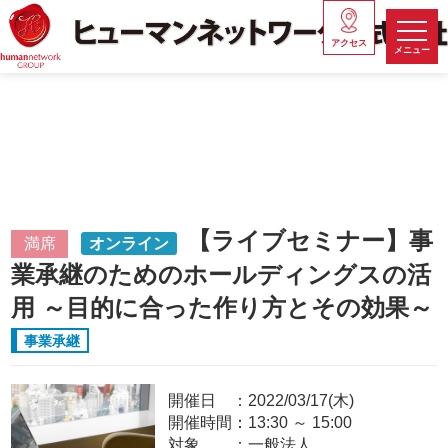
アクセス
メニュー
【ライブセミナー】事
満席
オンライン
業承継のためのホールディングスの活
用 ～目的に合った作り方とその効果～
事業承継
開催日
2022/03/17(木)
開催時間：
13:30
～
15:00
対象
一般法人