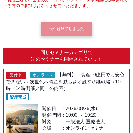
いる方のご参加はお断りさせていただきます。
受付は終了しました
同じセミナーカテゴリで
別のセミナーも開催されています
【無料】～資産10億円でも安心
オンライン
受付中
できない～次世代へ資産を減らさず残す承継戦略（10
時・14時開催／同一の内容）
資産形成
開催日
2026/08/26(水)
開催時間：
10:00
～
10:20
対象
一般法人,医療法人
会場
オンラインセミナー