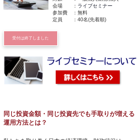
会場
ライブセミナー
参加費
無料
定員
40名(先着順)
受付は終了しました
同じ投資金額・同じ投資先でも手取りが増える
運用方法とは？