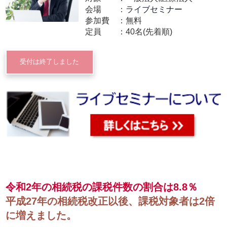
会場
ライブセミナー
参加費
無料
定員
40名(先着順)
受付は終了しました
令和2年の相続税の課税件数の割合は8.8％
平成27年の相続税改正以後、課税対象者は2倍
に増えました。