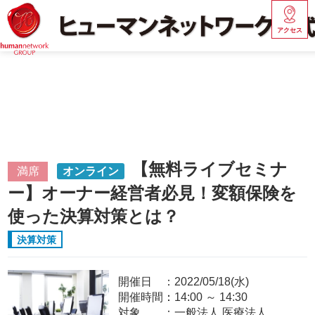
アクセス
【無料ライブセミナ
満席
オンライン
ー】オーナー経営者必見！変額保険を
使った決算対策とは？
決算対策
開催日
2022/05/18(水)
開催時間：
14:00
～
14:30
対象
一般法人,医療法人