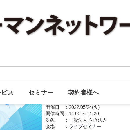
【無料ライブセミナー】定年70歳
オンライン
としての退職金制度”セミナー
ービス
セミナー
契約者様へ
福利厚生
開催日
2022/05/24(火)
開催時間：
14:00
～
15:20
対象
一般法人,医療法人
会場
ライブセミナー