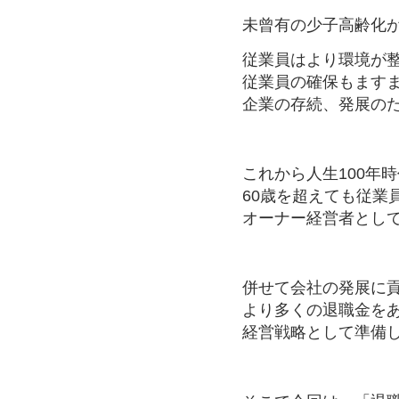
未曾有の少子高齢化
従業員はより環境が
従業員の確保もます
企業の存続、発展の
これから人生100年
60歳を超えても従業
オーナー経営者とし
併せて会社の発展に
より多くの退職金を
経営戦略として準備