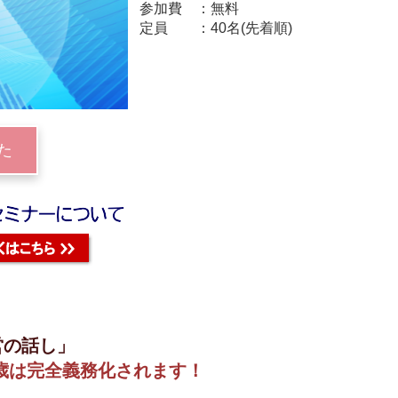
参加費
無料
定員
40名(先着順)
た
営の話し」
65歳は完全義務化されます！