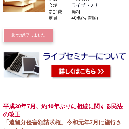
会場
ライブセミナー
参加費
無料
定員
40名(先着順)
受付は終了しました
平成30年7月、約40年ぶりに相続に関する民法
の改正
「遺留分侵害額請求権」令和元年7月に施行さ