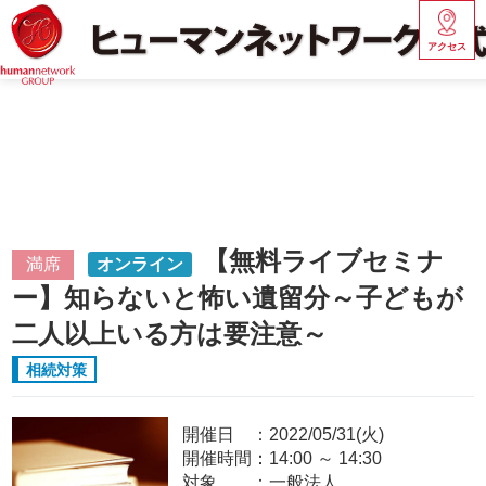
アクセス
【無料ライブセミナ
満席
オンライン
ー】知らないと怖い遺留分～子どもが
二人以上いる方は要注意～
相続対策
開催日
2022/05/31(火)
開催時間：
14:00
～
14:30
対象
一般法人