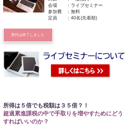
会場
ライブセミナー
参加費
無料
定員
40名(先着順)
受付は終了しました
所得は５倍でも税額は３５倍？！
超過累進課税の中で手取りを増やすためにどう
すればいいのか？