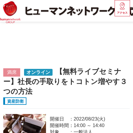
アクセス
【無料ライブセミナ
満席
オンライン
ー】社長の手取りをトコトン増やす３
つの方法
資産防衛
開催日
2022/08/23(火)
開催時間：
14:00
～
14:40
対象
一般法人