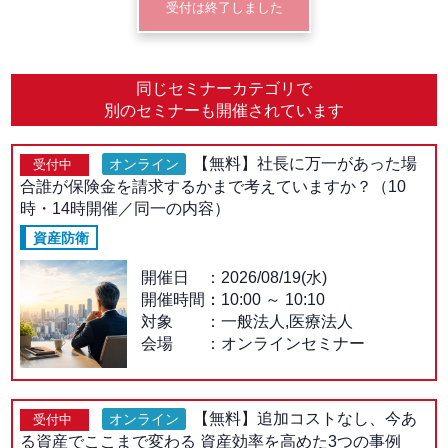
受付は終了しました
同じセミナーカテゴリで
別のセミナーも開催されています
【無料】社長に万一があった場
オンライン
受付中
合誰が保険金を請求するかまで考えていますか？（10
時・14時開催／同一の内容）
資産防衛
開催日
2026/08/19(水)
開催時間：
10:00
～
10:10
対象
一般法人,医療法人
会場
オンラインセミナー
【無料】追加コストなし、今あ
オンライン
受付中
る資産でここまで変わる 資産効率を高めた3つの事例