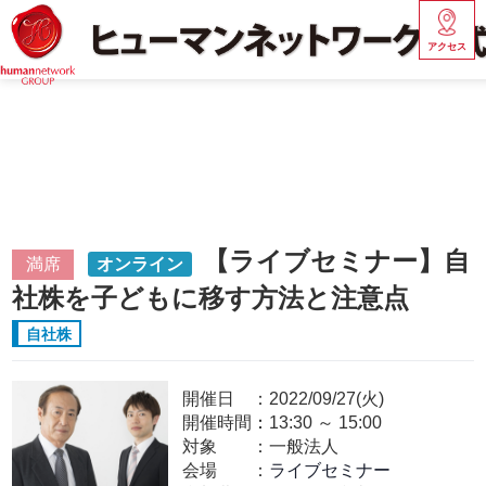
アクセス
【ライブセミナー】自
満席
オンライン
社株を子どもに移す方法と注意点
自社株
開催日
2022/09/27(火)
開催時間：
13:30
～
15:00
対象
一般法人
会場
ライブセミナー