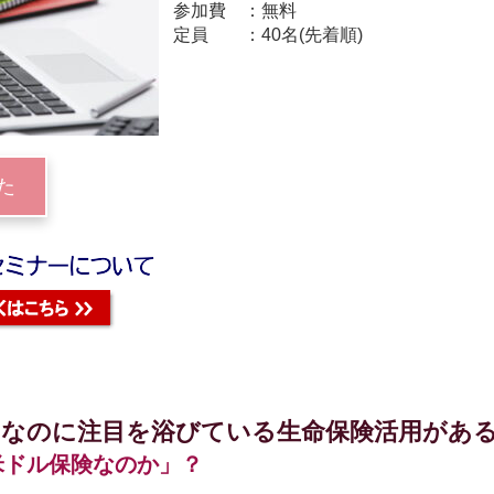
参加費
無料
定員
40名(先着順)
た
！なのに注目を浴びている生命保険活用があ
米ドル保険なのか」？