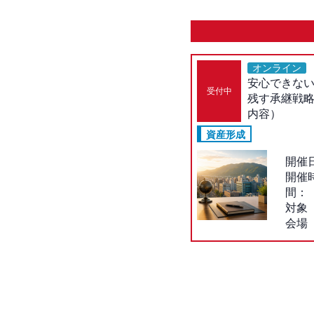
オンライン
安心できな
受付中
残す承継戦略
内容）
資産形成
開催
開催
間：
対象
会場