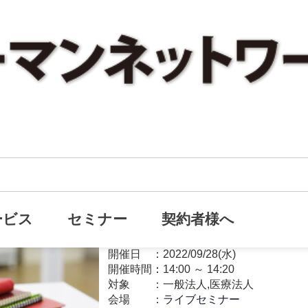
【無料ライブセミナー】損金に
オンライン
目を浴びている生命保険活用とは！？
ービス
セミナー
契約者様へ
資産形成
開催日
2022/09/28(水)
開催時間：
14:00
～
14:20
対象
一般法人,医療法人
会場
ライブセミナー