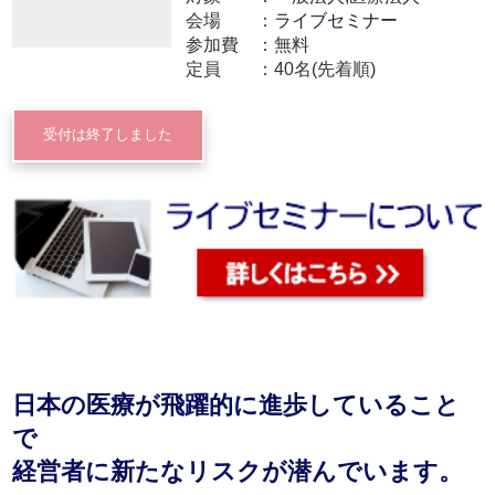
会場
ライブセミナー
参加費
無料
定員
40名(先着順)
受付は終了しました
日本の医療が飛躍的に進歩していること
で
経営者に新たなリスクが潜んでいます。