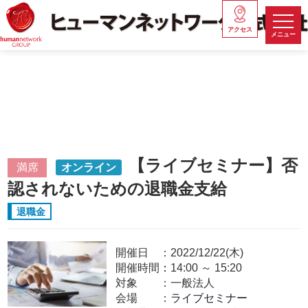
アクセス
メニュー
【ライブセミナー】否
満席
オンライン
認されないための退職金支給
退職金
開催日
2022/12/22(木)
開催時間：
14:00
～
15:20
対象
一般法人
会場
ライブセミナー