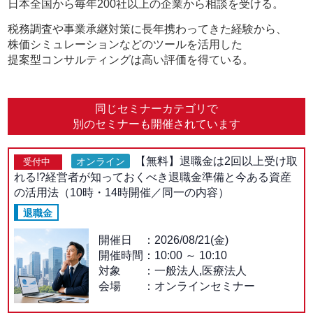
日本全国から毎年200社以上の企業から相談を受ける。
税務調査や事業承継対策に長年携わってきた経験から、
株価シミュレーションなどのツールを活用した
提案型コンサルティングは高い評価を得ている。
同じセミナーカテゴリで
別のセミナーも開催されています
【無料】退職金は2回以上受け取
オンライン
受付中
れる!?経営者が知っておくべき退職金準備と今ある資産
の活用法（10時・14時開催／同一の内容）
退職金
開催日
2026/08/21(金)
開催時間：
10:00
～
10:10
対象
一般法人,医療法人
会場
オンラインセミナー