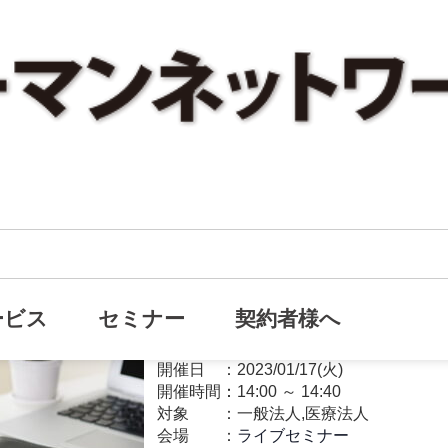
【無料ライブセミナー】今こそ
オンライン
の資産をトコトン増やす方法
ービス
セミナー
契約者様へ
所得税対策
開催日
2023/01/17(火)
開催時間：
14:00
～
14:40
対象
一般法人,医療法人
会場
ライブセミナー