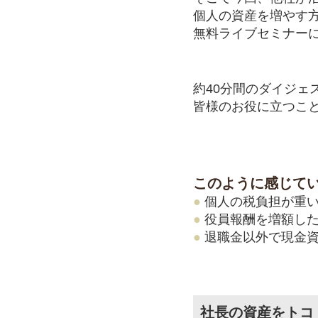
個人の資産を増やす
無料ライブセミナー
約40分間のダイジェ
皆様のお役に立つこ
このように感じて
●
個人の税負担が重
●
役員報酬を増額した
●
退職金以外で現金資
社長の資産をトコ