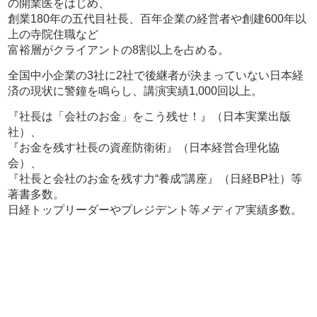
の開業医をはじめ、
創業180年の五代目社長、百年企業の経営者や創建600年以
上の寺院住職など
富裕層がクライアントの8割以上を占める。
全国中小企業の3社に2社で後継者が決まっていない日本経
済の現状に警鐘を鳴らし、講演実績1,000回以上。
『社長は「会社のお金」をこう残せ！』（日本実業出版
社）、
『お金を残す社長の資産防衛術』（日本経営合理化協
会）、
『社長と会社のお金を残す力“養成”講座』（日経BP社）等
著書多数。
日経トップリーダーやプレジデント等メディア実績多数。