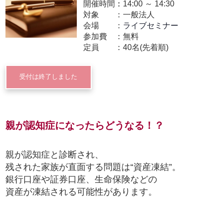
開催時間：
14:00
～
14:30
対象
一般法人
会場
ライブセミナー
参加費
無料
定員
40名(先着順)
受付は終了しました
親が認知症になったらどうなる！？
親が認知症と診断され、
残された家族が直面する問題は“資産凍結”。
銀行口座や証券口座、生命保険などの
資産が凍結される可能性があります。