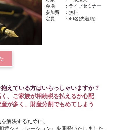
会場
ライブセミナー
参加費
無料
定員
40名(先着順)
た
を抱えている方はいらっしゃいますか？
高く、ご家族が相続税を払えるか心配
資産が多く、財産分割でもめてしまう
題を解決するために、
ん相続シミュレーション』を開発いたしました。