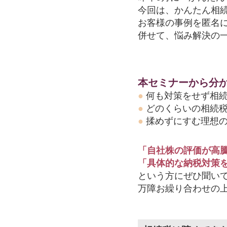
今回は、かんたん相
お客様の事例を匿名
併せて、悩み解決の
本セミナーから分
●
何も対策をせず相
●
どのくらいの相続
●
揉めずにすむ理想
「自社株の評価が高
「具体的な納税対策
という方にぜひ聞い
万障お繰り合わせの