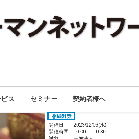
【無料オンラインセミナー】相
オンライン
た現金からしか払えないと思っていません
納税資金と財産分割トラブルを解決できる
ービス
セミナー
契約者様へ
相続対策
開催日
2023/12/06(水)
開催時間：
10:00
～
10:30
対象
一般法人