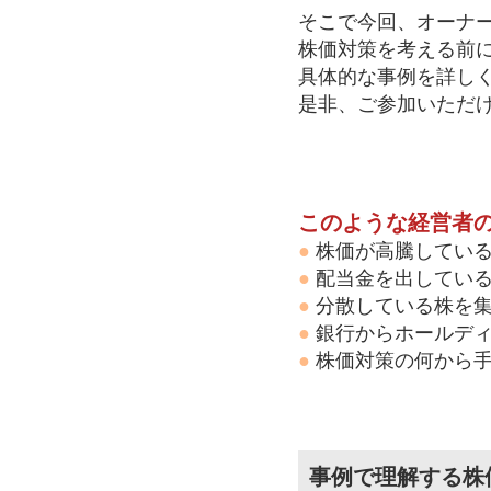
そこで今回、オーナ
株価対策を考える前
具体的な事例を詳し
是非、ご参加いただ
このような経営者
●
株価が高騰してい
●
配当金を出してい
●
分散している株を
●
銀行からホールディ
●
株価対策の何から手
事例で理解する株