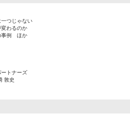
は一つじゃない
が変わるのか
の事例 ほか
パートナーズ
﨑 敦史