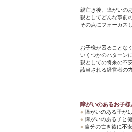
親亡き後、障がいの
親としてどんな事前
その点にフォーカス
お子様が困ることな
いくつかのパターン
親としての将来の不
該当される経営者の
障がいのあるお子様
●
障がいのある子が1
●
障がいのある子と
●
自分の亡き後に不