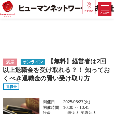
アクセス
メニュー
【無料】経営者は2回
満席
オンライン
以上退職金を受け取れる？！ 知ってお
くべき退職金の賢い受け取り方
退職金
開催日
2025/05/27(火)
開催時間：
10:00
～
10:45
対象
一般法人,医療法人