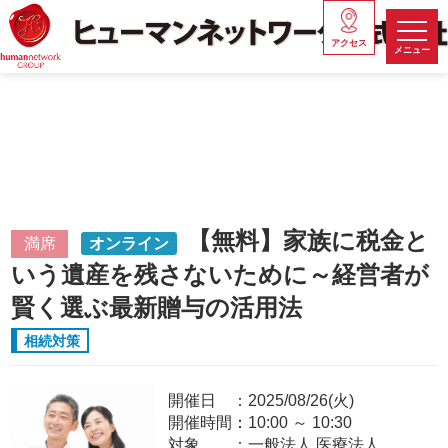
アクセス
メニュー
【無料】家族に税金と
満席
オンライン
いう遺産を残さないために～経営者が
賢く選ぶ最新贈与の活用法
相続対策
開催日
2025/08/26(火)
開催時間：
10:00
～
10:30
対象
一般法人,医療法人