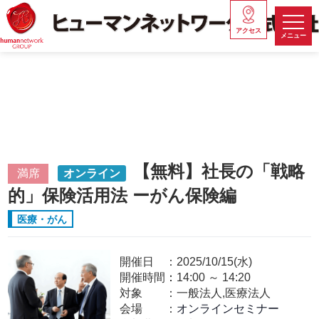
アクセス
メニュー
【無料】社長の「戦略
満席
オンライン
的」保険活用法 ーがん保険編
医療・がん
開催日
2025/10/15(水)
開催時間：
14:00
～
14:20
対象
一般法人,医療法人
会場
オンラインセミナー