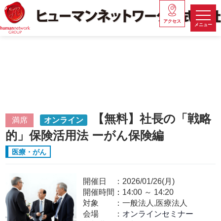
アクセス
メニュー
【無料】社長の「戦略
満席
オンライン
的」保険活用法 ーがん保険編
医療・がん
開催日
2026/01/26(月)
開催時間：
14:00
～
14:20
対象
一般法人,医療法人
会場
オンラインセミナー