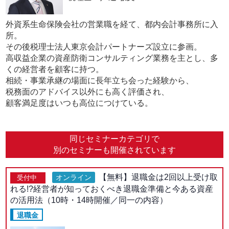
外資系生命保険会社の営業職を経て、都内会計事務所に入
所。
その後税理士法人東京会計パートナーズ設立に参画。
高収益企業の資産防衛コンサルティング業務を主とし、多
くの経営者を顧客に持つ。
相続・事業承継の場面に長年立ち会った経験から、
税務面のアドバイス以外にも高く評価され、
顧客満足度はいつも高位につけている。
同じセミナーカテゴリで
別のセミナーも開催されています
【無料】退職金は2回以上受け取
オンライン
受付中
れる!?経営者が知っておくべき退職金準備と今ある資産
の活用法（10時・14時開催／同一の内容）
退職金