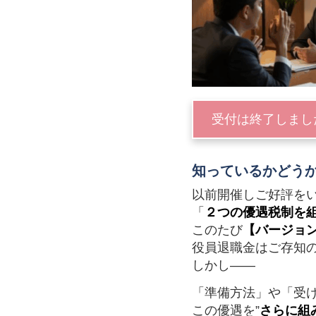
受付は終了しまし
知っているかどう
以前開催しご好評を
「
２つの優遇税制を組
このたび
【バージョ
役員退職金はご存知
しかし――
「準備方法」や「受
この優遇を”
さらに組