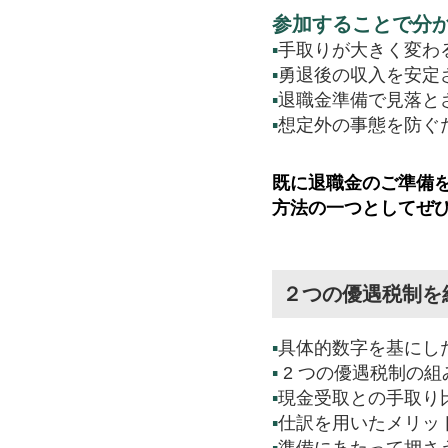
参加することで分
▪
手取りが大きく変わ
▪
勇退後の収入を安定
▪
退職金準備で見落と
▪
想定外の事態を防ぐ
既に退職金のご準備
方法の一つとしてぜ
２つの優遇税制を
▪
具体的数字を基にし
▪
2 つの優遇税制の組
▪
現金受取との手取り
▪
仕訳を用いたメリッ