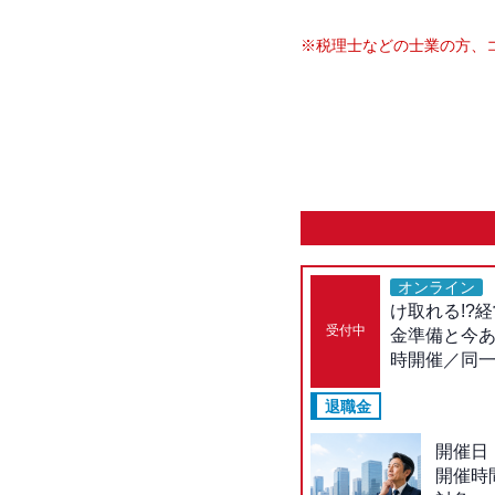
※税理士などの士業の方、
オンライン
け取れる!?
受付中
金準備と今あ
時開催／同
退職金
開催日
開催時