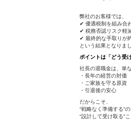
弊社のお客様では、
✔ 優遇税制を組み合
✔ 税務否認リスク軽
✔ 最終的な手取りが約
という結果となりま
ポイントは「どう受
社長の退職金は、単
・長年の経営の対価
・ご家族を守る原資
・引退後の安心
だからこそ、
“戦略なく準備する”
“設計して受け取る”