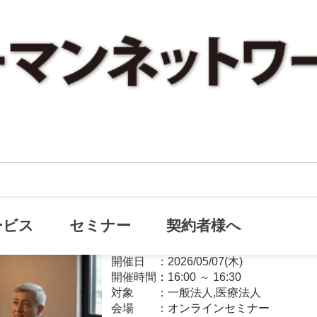
【無料】新開催！２つの優遇税
オンライン
役員退職金の手取り額を 1.4 倍にした事
ービス
セミナー
契約者様へ
退職金
開催日
2026/05/07(木)
開催時間：
16:00
～
16:30
対象
一般法人,医療法人
会場
オンラインセミナー