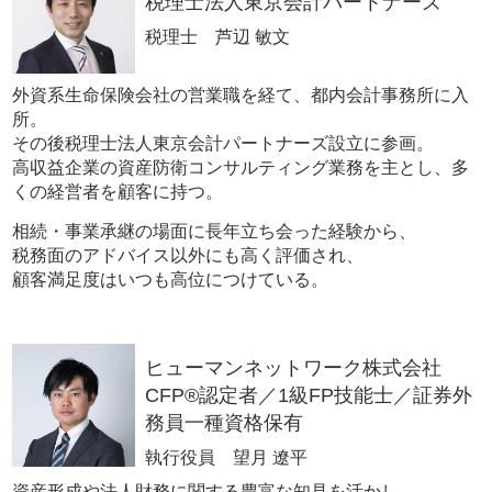
税理士法人東京会計パートナーズ
税理士 芦辺 敏文
外資系生命保険会社の営業職を経て、都内会計事務所に入
所。
その後税理士法人東京会計パートナーズ設立に参画。
高収益企業の資産防衛コンサルティング業務を主とし、多
くの経営者を顧客に持つ。
相続・事業承継の場面に長年立ち会った経験から、
税務面のアドバイス以外にも高く評価され、
顧客満足度はいつも高位につけている。
ヒューマンネットワーク株式会社
CFP®認定者／1級FP技能士／証券外
務員一種資格保有
執行役員 望月 遼平
資産形成や法人財務に関する豊富な知見を活かし、