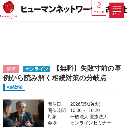
アクセス
メニュー
【無料】失敗寸前の事
満席
オンライン
例から読み解く相続対策の分岐点
相続対策
開催日
2026/05/19(火)
開催時間：
10:00
～
10:20
対象
一般法人,医療法人
会場
オンラインセミナー