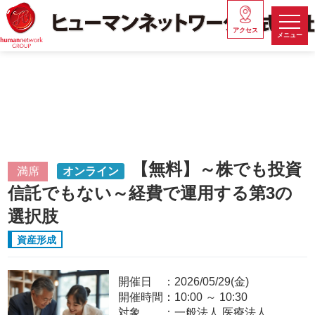
アクセス
メニュー
【無料】～株でも投資
満席
オンライン
信託でもない～経費で運用する第3の
選択肢
資産形成
開催日
2026/05/29(金)
開催時間：
10:00
～
10:30
対象
一般法人,医療法人