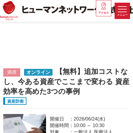
アクセス
メニュー
【無料】追加コストな
満席
オンライン
し、今ある資産でここまで変わる 資産
効率を高めた3つの事例
資産防衛
開催日
2026/06/24(水)
開催時間：
10:00
～
10:30
対象
一般法人,医療法人