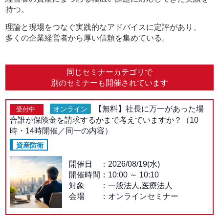
持つ。
理論と現場をつなぐ実践的なアドバイスに定評があり、
多くの企業経営者から厚い信頼を集めている。
同じセミナーカテゴリで
別のセミナーも開催されています
【無料】社長に万一があった場
オンライン
受付中
合誰が保険金を請求するかまで考えていますか？（10
時・14時開催／同一の内容）
資産防衛
開催日
2026/08/19(水)
開催時間：
10:00
～
10:10
対象
一般法人,医療法人
会場
オンラインセミナー