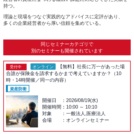
持つ。
理論と現場をつなぐ実践的なアドバイスに定評があり、
多くの企業経営者から厚い信頼を集めている。
同じセミナーカテゴリで
別のセミナーも開催されています
【無料】社長に万一があった場
オンライン
受付中
合誰が保険金を請求するかまで考えていますか？（10
時・14時開催／同一の内容）
資産防衛
開催日
2026/08/19(水)
開催時間：
10:00
～
10:10
対象
一般法人,医療法人
会場
オンラインセミナー