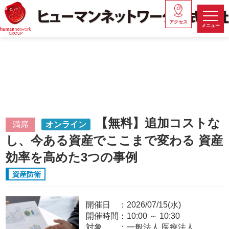
アクセス
メニュー
【無料】追加コストな
満席
オンライン
し、今ある資産でここまで変わる 資産
効率を高めた3つの事例
資産防衛
開催日
2026/07/15(水)
開催時間：
10:00
～
10:30
対象
一般法人,医療法人