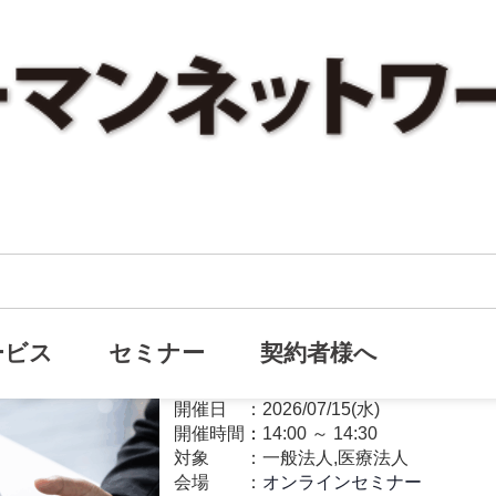
【無料】追加コストなし、今あ
オンライン
で変わる 資産効率を高めた3つの事例
ービス
セミナー
契約者様へ
資産防衛
開催日
2026/07/15(水)
開催時間：
14:00
～
14:30
対象
一般法人,医療法人
会場
オンラインセミナー