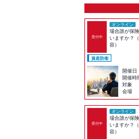
オンライン
場合誰が保
受付中
いますか？（
容）
資産防衛
開催日
開催時
対象
会場
オンライン
場合誰が保
受付中
いますか？（
容）