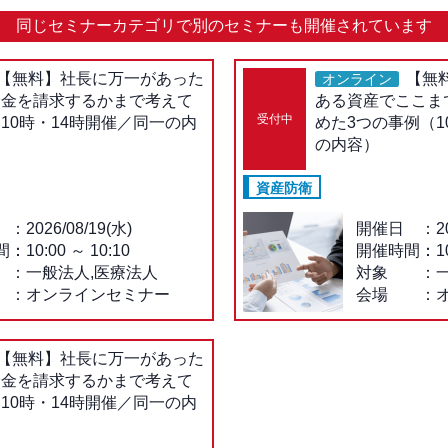
同じセミナーカテゴリで
別のセミナーも開催されています
【無料】社長に万一があった
【無
オンライン
険金を請求するかまで考えて
ある資産でここま
受付中
10時・14時開催／同一の内
めた3つの事例（1
の内容）
資産防衛
2026/08/19(水)
開催日
2
間：
10:00
～
10:10
開催時間：
1
一般法人,医療法人
対象
オンラインセミナー
会場
【無料】社長に万一があった
険金を請求するかまで考えて
10時・14時開催／同一の内