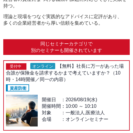
持つ。
理論と現場をつなぐ実践的なアドバイスに定評があり、
多くの企業経営者から厚い信頼を集めている。
同じセミナーカテゴリで
別のセミナーも開催されています
【無料】社長に万一があった場
オンライン
受付中
合誰が保険金を請求するかまで考えていますか？（10
時・14時開催／同一の内容）
資産防衛
開催日
2026/08/19(水)
開催時間：
10:00
～
10:10
対象
一般法人,医療法人
会場
オンラインセミナー