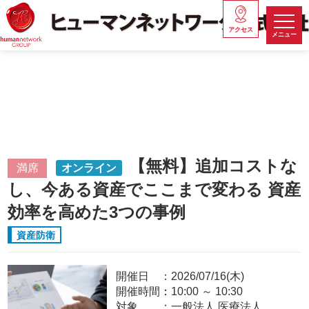
アクセス
メニュー
【無料】追加コストな
満席
オンライン
し、今ある資産でここまで変わる 資産
効率を高めた3つの事例
資産防衛
開催日
2026/07/16(木)
開催時間：
10:00
～
10:30
対象
一般法人,医療法人