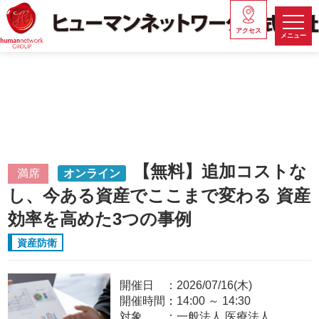
アクセス
メニュー
【無料】追加コストな
満席
オンライン
し、今ある資産でここまで変わる 資産
効率を高めた3つの事例
資産防衛
開催日
2026/07/16(木)
開催時間：
14:00
～
14:30
対象
一般法人,医療法人