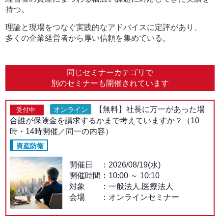
持つ。
理論と現場をつなぐ実践的なアドバイスに定評があり、
多くの企業経営者から厚い信頼を集めている。
同じセミナーカテゴリで
別のセミナーも開催されています
【無料】社長に万一があった場
オンライン
受付中
合誰が保険金を請求するかまで考えていますか？（10
時・14時開催／同一の内容）
資産防衛
開催日
2026/08/19(水)
開催時間：
10:00
～
10:10
対象
一般法人,医療法人
会場
オンラインセミナー