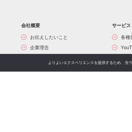
会社概要
サービス
お伝えしたいこと
各種
企業理念
You
沿革
Offic
よりよいエクスペリエンスを提供するため、当ウェブ
アクセス
お客
取り扱い保険会社
季刊 h
弊社
当社について
オリ
安心の実績
メー
経営者をアシストする3つの特徴
動画で見る経営者の相続対策