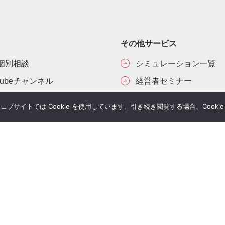
その他サービス
個別相談
シミュレーション一覧
Tubeチャンネル
経営者セミナー
ial Blog
コンサルティングの流れ
サイトでは Cookie を使用しています。引き続き閲覧する場合、Cooki
様へのお手紙
経営者限定メルマガ登録
umanletter
生命保険一括見積り
が関わった書籍
ジナルレポート
ルマガジン