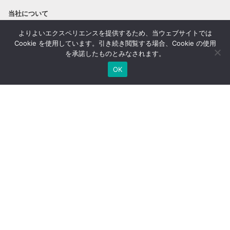
当社について
安心の実績
経営者をアシストする3つの特
よりよいエクスペリエンスを提供するため、当ウェブサイトでは
徴
Cookie を使用しています。引き続き閲覧する場合、Cookie の使用
を承諾したものとみなされます。
動画で見る経営者の相続対策
保険代理店の取り組み
OK
セミナー
最新セミナー一覧
過去のセミナー一覧
セミナーキャンセルポリシー
サービス
各種個別相談
YouTubeチャンネル
Official Blog
お客様へのお手紙
季刊 humanletter
弊社が関わった書籍
オリジナルレポート
メールマガジン
その他サービス