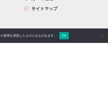
サイトマップ
e の使用を承諾したものとみなされます。
OK
ヒューマンネットワーク株式会社
〒100-0004 東京都千代田区大手町1-5-1
大手町ファーストスクエアウエストタワー20F
電話 : 03-6212-5858（代表）