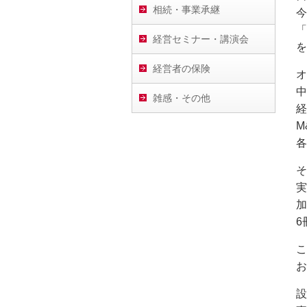
相続・事業承継
今
「
経営セミナー・講演会
を
経営者の保険
オ
中
雑感・その他
経
M
各
そ
実
加
6
こ
お
設