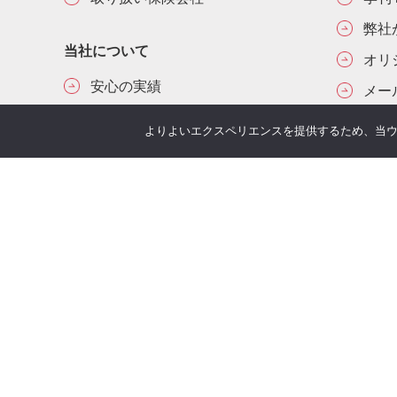
弊社
当社について
オリ
安心の実績
メー
経営者をアシストする3つの特徴
よりよいエクスペリエンスを提供するため、当ウェブ
動画で見る経営者の相続対策
保険代理店の取り組み
セミナー
最新セミナー一覧
過去のセミナー一覧
セミナーキャンセルポリシー