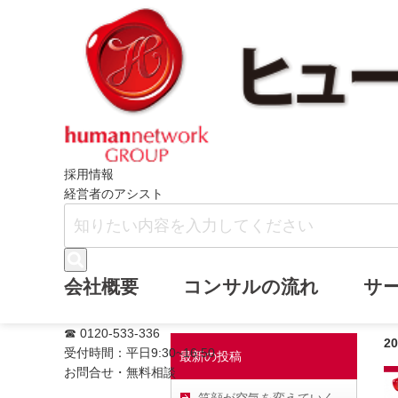
ホーム
齋藤伸市ブログ
AIで整理する
採用情報
経営者のアシスト
AIで整理する事
会社概要
コンサルの流れ
サ
☎ 0120-533-336
2
受付時間：平日9:30~16:50
最新の投稿
お問合せ・無料相談