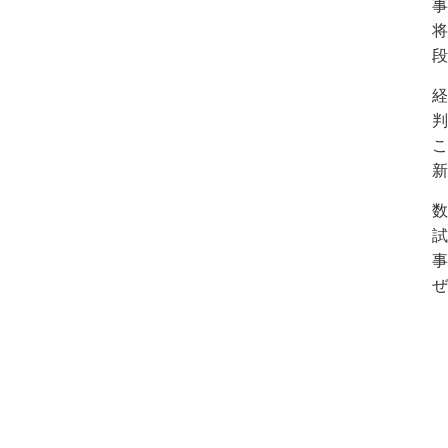
事
将
段
経
判
こ
新
数
試
事
ぜ