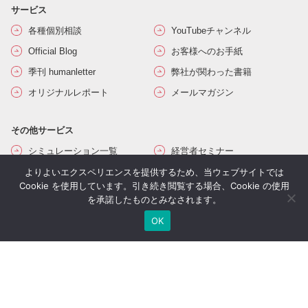
サービス
各種個別相談
YouTubeチャンネル
Official Blog
お客様へのお手紙
季刊 humanletter
弊社が関わった書籍
オリジナルレポート
メールマガジン
その他サービス
シミュレーション一覧
経営者セミナー
コンサルティングの流れ
経営者限定メルマガ登録
よりよいエクスペリエンスを提供するため、当ウェブサイトでは
Cookie を使用しています。引き続き閲覧する場合、Cookie の使用
生命保険一括見積り
を承諾したものとみなされます。
OK
社長のブログ
ご契約者さま専用ページ
採用情報
医療法人専用サイト
万一の備え
サイトマップ