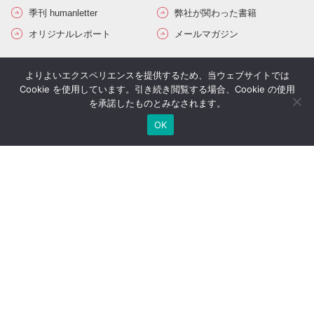
季刊 humanletter
弊社が関わった書籍
オリジナルレポート
メールマガジン
その他サービス
よりよいエクスペリエンスを提供するため、当ウェブサイトでは
Cookie を使用しています。引き続き閲覧する場合、Cookie の使用
シミュレーション一覧
経営者セミナー
を承諾したものとみなされます。
コンサルティングの流れ
経営者限定メルマガ登録
OK
生命保険一括見積り
社長のブログ
ご契約者さま専用ページ
採用情報
医療法人専用サイト
万一の備え
サイトマップ