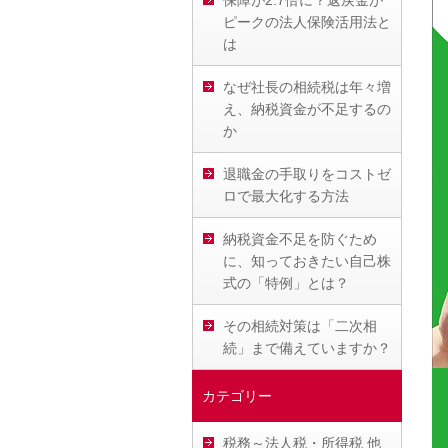
保障が2.7倍に？返戻金が
ピークの法人保険活用法と
は
なぜ社長の相続税は年々増
え、納税資金が不足するの
か
退職金の手取りをコストゼ
ロで最大化する方法
納税資金不足を防ぐため
に、知っておきたい自己株
式の「特例」とは？
その相続対策は「二次相
続」まで備えていますか？
カテゴリー
税務～法人税・所得税 他