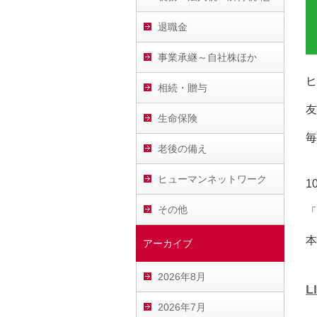
退職金
事業承継～自社株ほか
ヒ
相続・贈与
友
生命保険
毎
老後の備え
ヒューマンネットワーク
1
その他
「
本
アーカイブ
2026年8月
L
2026年7月