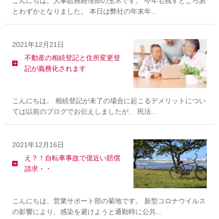
こんにちは。人事総務経理部の玉木です。 今年も残すところあ
とわずかとなりました。 本日は弊社の年末年...
2021年12月21日
不動産の相続登記と住所変更登
記が義務化されます
こんにちは。 相続登記が未了の場合に起こるデメリットについ
ては以前のブログでお伝えしましたが、 民法...
2021年12月16日
え？！自転車事故で億近い賠償
請求・・
こんにちは。営業サポート部の菊地です。 新型コロナウイルス
の影響により、感染を避けようと通勤時に公共...