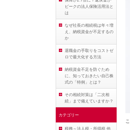
保障が2.7倍に？返戻金が
ピークの法人保険活用法と
は
なぜ社長の相続税は年々増
え、納税資金が不足するの
か
退職金の手取りをコストゼ
ロで最大化する方法
納税資金不足を防ぐため
に、知っておきたい自己株
式の「特例」とは？
その相続対策は「二次相
続」まで備えていますか？
カテゴリー
こ
税務～法人税・所得税 他