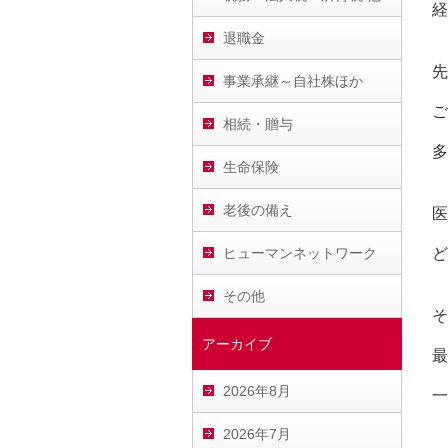
経
退職金
先
事業承継～自社株ほか
ご
相続・贈与
多
生命保険
老後の備え
医
ヒューマンネットワーク
ど
その他
そ
アーカイブ
最
2026年8月
一
2026年7月