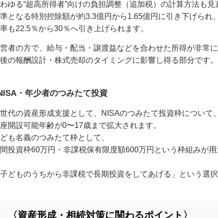
わゆる“超高所得者”向けの負担調整（追加税）の計算方法も見
準となる特別控除額が約3.3億円から1.65億円に引き下げられ
率も22.5％から30％へ引き上げられます。
営者の方で、給与・配当・譲渡益などを合わせた所得が非常に
後の報酬設計・株式売却のタイミングに影響し得る部分です。
NISA・年少者のつみたて投資
世代の資産形成支援として、NISAのつみたて投資枠について
座開設可能年齢が0〜17歳まで拡大されます。
ども名義のつみたて枠として、
間投資枠60万円・非課税保有限度額600万円という枠組みが
子どものうちから非課税で長期投資をしてあげる」という選択
〈資産形成・相続対策に関わるポイント〉