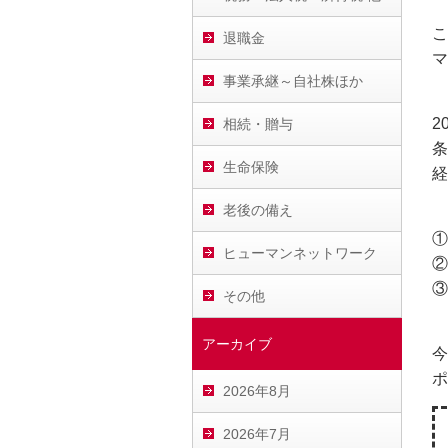
こ
退職金
マ
事業承継～自社株ほか
2
相続・贈与
条
生命保険
経
老後の備え
①
ヒューマンネットワーク
②
③
その他
アーカイブ
今
ポ
2026年8月
2026年7月