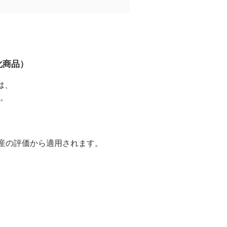
化商品）
は、
。
財産の評価から適用されます。