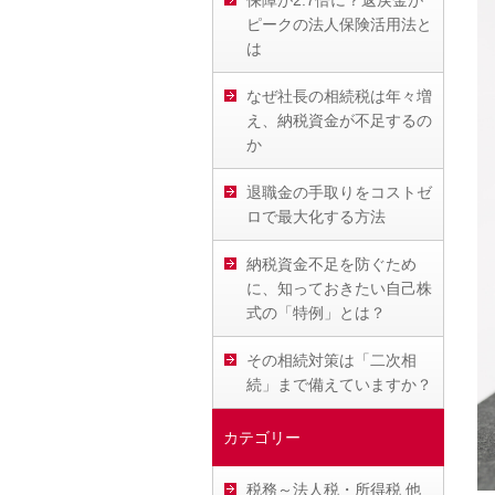
保障が2.7倍に？返戻金が
ピークの法人保険活用法と
は
なぜ社長の相続税は年々増
え、納税資金が不足するの
か
退職金の手取りをコストゼ
ロで最大化する方法
納税資金不足を防ぐため
に、知っておきたい自己株
式の「特例」とは？
その相続対策は「二次相
続」まで備えていますか？
カテゴリー
税務～法人税・所得税 他