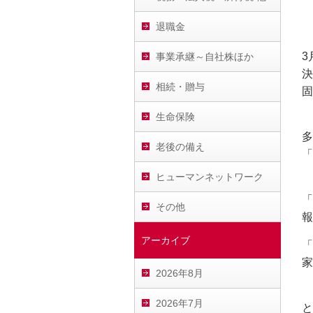
退職金
3
事業承継～自社株ほか
決
相続・贈与
固
生命保険
多
老後の備え
「
ヒューマンネットワーク
「
その他
報
アーカイブ
「
家
2026年8月
2026年7月
と