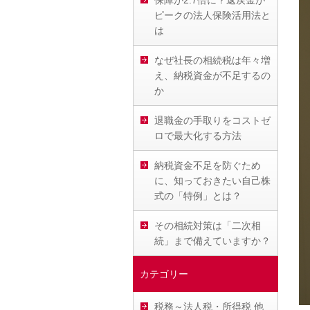
保障が2.7倍に？返戻金が
ピークの法人保険活用法と
は
なぜ社長の相続税は年々増
え、納税資金が不足するの
か
退職金の手取りをコストゼ
ロで最大化する方法
納税資金不足を防ぐため
に、知っておきたい自己株
式の「特例」とは？
その相続対策は「二次相
続」まで備えていますか？
カテゴリー
税務～法人税・所得税 他