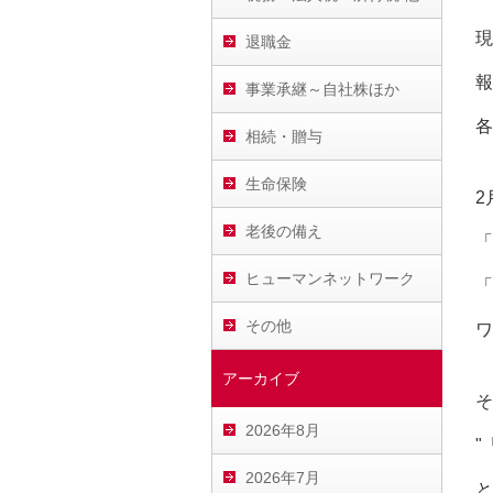
現
退職金
報
事業承継～自社株ほか
各
相続・贈与
生命保険
2
老後の備え
「
ヒューマンネットワーク
「
その他
ワ
アーカイブ
そ
2026年8月
"
2026年7月
と