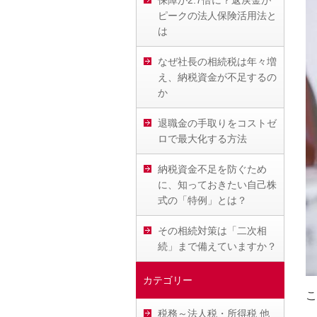
保障が2.7倍に？返戻金が
ピークの法人保険活用法と
は
なぜ社長の相続税は年々増
え、納税資金が不足するの
か
退職金の手取りをコストゼ
ロで最大化する方法
納税資金不足を防ぐため
に、知っておきたい自己株
式の「特例」とは？
その相続対策は「二次相
続」まで備えていますか？
カテゴリー
こ
税務～法人税・所得税 他