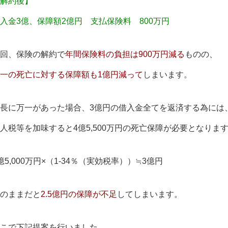
解約後】
入金3億、保障額2億円 支払保険料 800万円
回、保険の解約で
年間保険料の負担は900万円減る
ものの、
一の死亡に対する保障額も1億円減って
しまいます。
長に万一があった場合、3億円の借入金全てを返済する為には
人税等を加味すると4億5,500万円の死亡保障が必要となりま
億5,000万円×（1-34％（実効税率））≒3億円
のままだと
2.5億円の保障が不足
してしまいます。
こで下記提案を行いました。