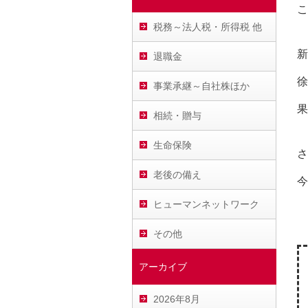
こ
税務～法人税・所得税 他
新
退職金
徐
事業承継～自社株ほか
果
相続・贈与
生命保険
さ
老後の備え
今
ヒューマンネットワーク
その他
アーカイブ
2026年8月