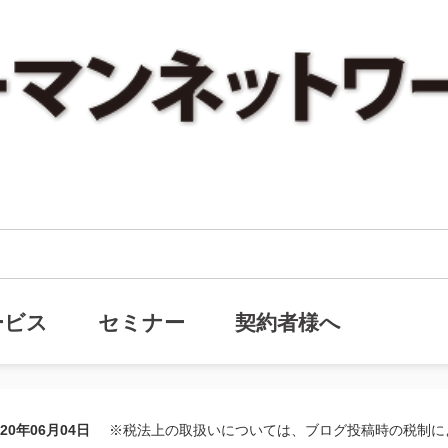
コロナ禍の影響で売上減、借入増！今社長に万一があったら会社は大丈夫ですか！？
で売上減、借入増！今社長に万一が
ービス
セミナー
契約者様へ
020年06月04日
※税法上の取扱いについては、ブログ投稿時の税制に