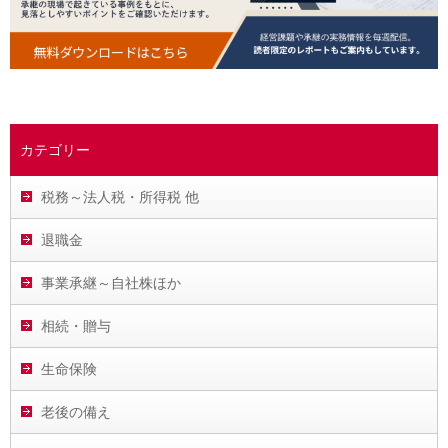
カテゴリー
税務～法人税・所得税 他
退職金
事業承継～自社株ほか
相続・贈与
生命保険
老後の備え