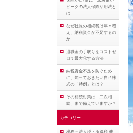
保障が2.7倍に？返戻金が
ピークの法人保険活用法と
は
なぜ社長の相続税は年々増
え、納税資金が不足するの
か
退職金の手取りをコストゼ
ロで最大化する方法
納税資金不足を防ぐため
に、知っておきたい自己株
式の「特例」とは？
その相続対策は「二次相
続」まで備えていますか？
カテゴリー
税務～法人税・所得税 他