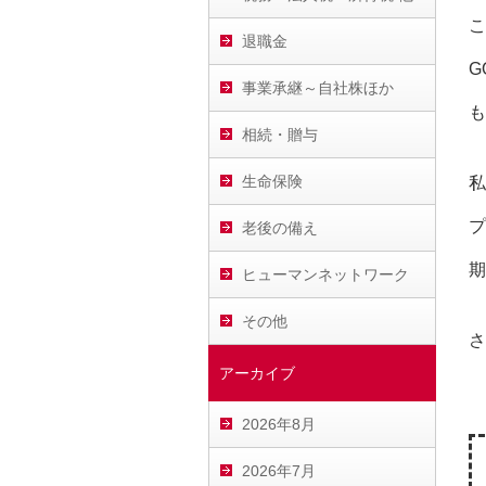
こ
退職金
G
事業承継～自社株ほか
も
相続・贈与
生命保険
私
プ
老後の備え
期
ヒューマンネットワーク
その他
さ
アーカイブ
2026年8月
2026年7月