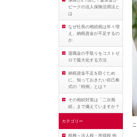
保障が2.7倍に？返戻金が
ピークの法人保険活用法と
は
なぜ社長の相続税は年々増
え、納税資金が不足するの
か
退職金の手取りをコストゼ
ロで最大化する方法
納税資金不足を防ぐため
に、知っておきたい自己株
式の「特例」とは？
その相続対策は「二次相
続」まで備えていますか？
カテゴリー
こ
税務～法人税・所得税 他