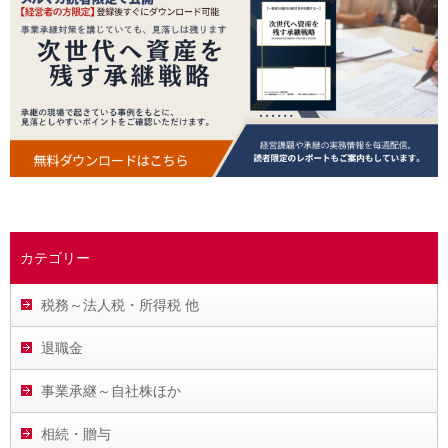
カテゴリー
税務～法人税・所得税 他
退職金
事業承継～自社株ほか
相続・贈与