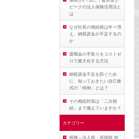
保障が2.7倍に？返戻金が
ピークの法人保険活用法と
は
なぜ社長の相続税は年々増
え、納税資金が不足するの
か
退職金の手取りをコストゼ
ロで最大化する方法
納税資金不足を防ぐため
に、知っておきたい自己株
式の「特例」とは？
その相続対策は「二次相
続」まで備えていますか？
カテゴリー
税務～法人税・所得税 他