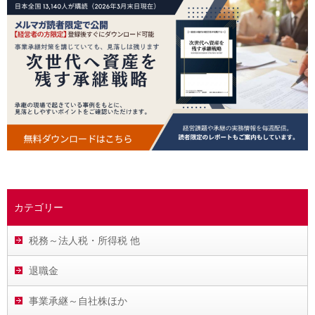
カテゴリー
税務～法人税・所得税 他
退職金
事業承継～自社株ほか